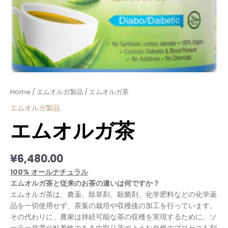
Home
/
エムオルガ製品
/ エムオルガ茶
エムオルガ製品
エムオルガ茶
¥
6,480.00
100% オールナチュラル
エムオルガ茶と従来のお茶の違いは何ですか？
エムオルガ茶は、農薬、除草剤、殺菌剤、化学肥料などの化学薬
品を一切使用せず、茶葉の栽培や収穫後の加工を行っています。
その代わりに、農家は持続可能な茶の収穫を実現するために、ソ
ーラー発電や粘着性のある虫取り器のような自然のプロセスを利